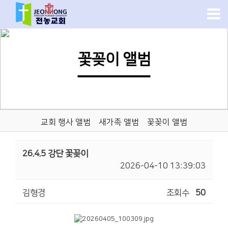
꽃꽂이 앨범
교회 행사 앨범
새가족 앨범
꽃꽂이 앨범
26.4.5 강단 꽃꽂이
2026-04-10 13:39:03
김형경
조회수
50