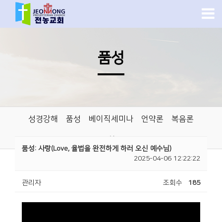
품성
성경강해
품성
베이직세미나
언약론
복음론
교회론
품성: 사랑(Love, 율법을 완전하게 하러 오신 예수님)
2025-04-06 12:22:22
관리자
조회수
185