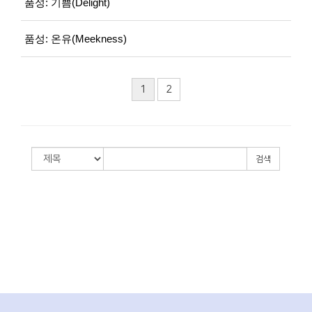
품성: 기쁨(Delight)
품성: 온유(Meekness)
1
2
검색