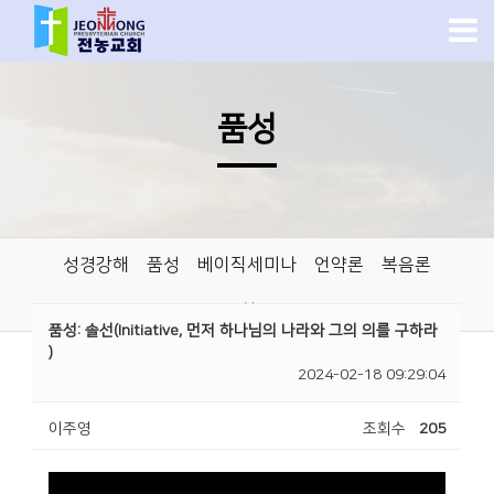
품성
성경강해
품성
베이직세미나
언약론
복음론
교회론
품성: 솔선(Initiative, 먼저 하나님의 나라와 그의 의를 구하라
)
2024-02-18 09:29:04
이주영
조회수
205