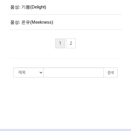
품성: 기쁨(Delight)
품성: 온유(Meekness)
1
2
검색