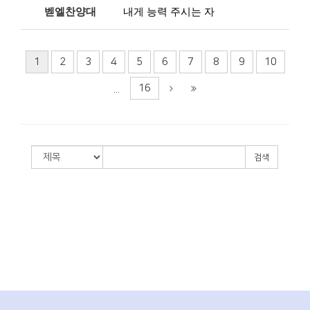
벧엘찬양대
내게 능력 주시는 자
1
2
3
4
5
6
7
8
9
10
16
...
검색