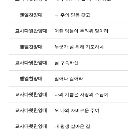
벧엘찬양대
나 주의 믿음 갖고
교사다윗찬양대
어린 양들아 두려워 말아라
벧엘찬양대
누군가 널 위해 기도하네
교사다윗찬양대
날 구속하신
벧엘찬양대
일어나 걸어라
교사다윗찬양대
나의 기쁨은 사랑의 주님께
교사다윗찬양대
오 나의 자비로운 주여
교사다윗찬양대
내 평생 살아온 길