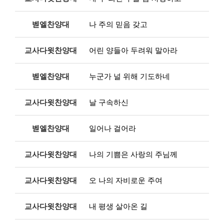
벧엘찬양대
나 주의 믿음 갖고
교사다윗찬양대
어린 양들아 두려워 말아라
벧엘찬양대
누군가 널 위해 기도하네
교사다윗찬양대
날 구속하신
벧엘찬양대
일어나 걸어라
교사다윗찬양대
나의 기쁨은 사랑의 주님께
교사다윗찬양대
오 나의 자비로운 주여
교사다윗찬양대
내 평생 살아온 길