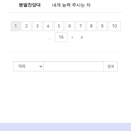
벧엘찬양대
내게 능력 주시는 자
1
2
3
4
5
6
7
8
9
10
16
...
검색