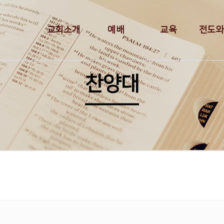
교회소개
예배
교육
전도와
찬양대