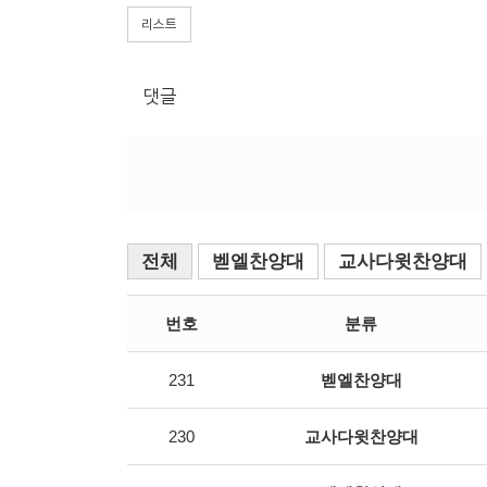
리스트
댓글
전체
벧엘찬양대
교사다윗찬양대
번호
분류
231
벧엘찬양대
230
교사다윗찬양대