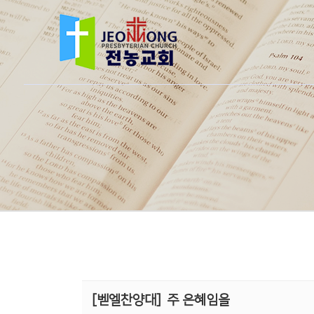
[벧엘찬양대]
주 은혜임을