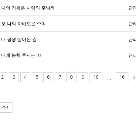
나의 기쁨은 사랑의 주님께
관
오 나의 자비로운 주여
관
내 평생 살아온 길
관
내게 능력 주시는 자
관
...
2
3
4
5
6
7
8
9
10
16
검색