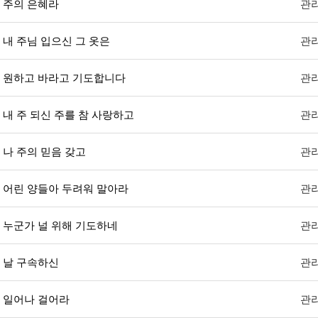
주의 은혜라
관
내 주님 입으신 그 옷은
관
원하고 바라고 기도합니다
관
내 주 되신 주를 참 사랑하고
관
나 주의 믿음 갖고
관
어린 양들아 두려워 말아라
관
누군가 널 위해 기도하네
관
날 구속하신
관
일어나 걸어라
관